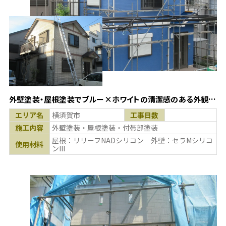
外壁塗装・屋根塗装でブルー×ホワイトの清潔感のある外観
に！(神奈川県横須賀市)
エリア名
横須賀市
工事日数
施工内容
外壁塗装・屋根塗装・付帯部塗装
屋根：リリーフNADシリコン 外壁：セラMシリコ
使用材料
ンIII