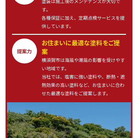
塗装は施工後のメンテナンスが大切で
す。
各種保証に加え、定期点検サービスを提
供しています。
お住まいに最適な塗料をご提
案
提案力
横須賀市は海風や潮風の影響を受けやす
い地域です。
当社では、塩害に強い塗料や、断熱・遮
熱効果の高い塗料など、お住まいに合わ
せた最適な塗料をご提案します。