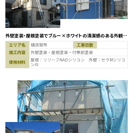
外壁塗装・屋根塗装でブルー×ホワイトの清潔感のある外観
に！(神奈川県横須賀市)
エリア名
横須賀市
工事日数
施工内容
外壁塗装・屋根塗装・付帯部塗装
屋根：リリーフNADシリコン 外壁：セラMシリコ
使用材料
ンIII