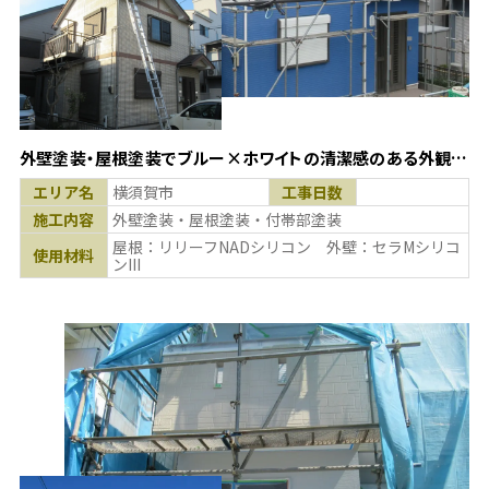
外壁塗装・屋根塗装でブルー×ホワイトの清潔感のある外観
に！(神奈川県横須賀市)
エリア名
横須賀市
工事日数
施工内容
外壁塗装・屋根塗装・付帯部塗装
屋根：リリーフNADシリコン 外壁：セラMシリコ
使用材料
ンIII