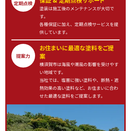
保証 & 定期点検サポート
定期点検
塗装は施工後のメンテナンスが大切で
す。
各種保証に加え、定期点検サービスを提
供しています。
お住まいに最適な塗料をご提
案
提案力
横須賀市は海風や潮風の影響を受けやす
い地域です。
当社では、塩害に強い塗料や、断熱・遮
熱効果の高い塗料など、お住まいに合わ
せた最適な塗料をご提案します。