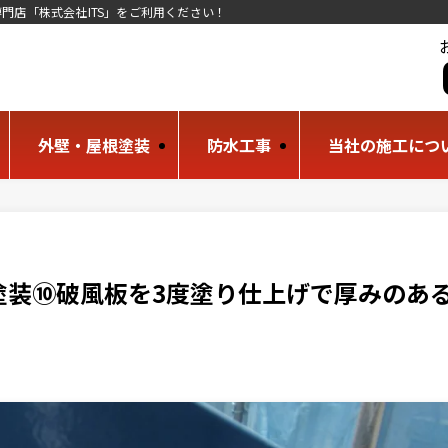
門店「株式会社ITS」をご利用ください！
外壁・屋根塗装
防水工事
当社の施工につ
塗装⑩破風板を3度塗り仕上げで厚みのあ