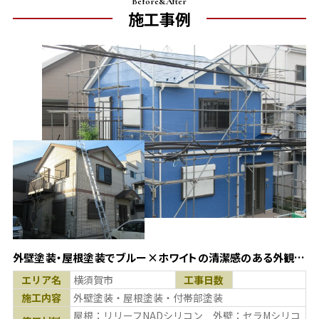
Before&After
施工事例
外壁塗装・屋根塗装でブルー×ホワイトの清潔感のある外観
に！(神奈川県横須賀市)
エリア名
横須賀市
工事日数
施工内容
外壁塗装・屋根塗装・付帯部塗装
屋根：リリーフNADシリコン 外壁：セラMシリコ