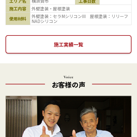
エリア名
横須賀市
工事日数
施工内容
外壁塗装・屋根塗装
外壁塗装：セラMシリコンIII 屋根塗装：リリーフ
使用材料
NADシリコン
施工実績一覧
Voice
お客様の声